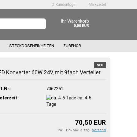
Kundenlogin
Merkzettel
Ihr Warenkorb
0,00 EUR
STECKDOSENEINHEITEN
ZUBEHÖR
NEU
ED Konverter 60W 24V, mit 9fach Verteiler
t.Nr.:
7062251
 erstellen
eferzeit:
ca. 4-5
wort vergessen?
Tage
70,50 EUR
inkl. 19% MwSt. zzgl.
Versand