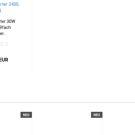
rter 30W
 9fach
r...
 EUR
NEU
NEU