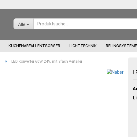
Alle
KÜCHENABFALLENTSORGER
LICHTTECHNIK
RELINGSYSTEME
»
n
LED Konverter 60W 24V, mit 9fach Verteiler
L
Ar
Konto
Li
Pass