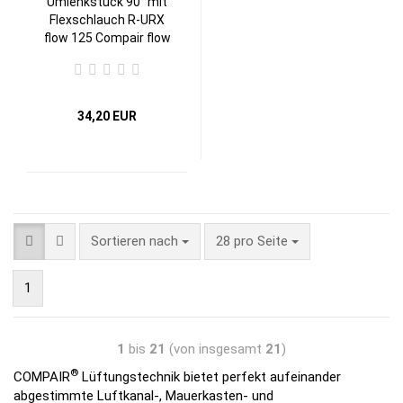
Umlenkstück 90° mit
Flexschlauch R-URX
flow 125 Compair flow
125 Abluftsystem
34,20 EUR
Sortieren nach
28 pro Seite
1
1
bis
21
(von insgesamt
21
)
®
COMPAIR
Lüftungstechnik bietet perfekt aufeinander
abgestimmte Luftkanal-, Mauerkasten- und