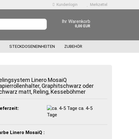
Kundenlogin
Merkzettel
Ihr Warenkorb
0,00 EUR
STECKDOSENEINHEITEN
ZUBEHÖR
elingsystem Linero MosaiQ
apierrollenhalter, Graphitschwarz oder
chwarz matt, Reling, Kesseböhmer
 erstellen
wort vergessen?
eferzeit:
ca. 4-5
Tage
arbe Linero MosaiQ :