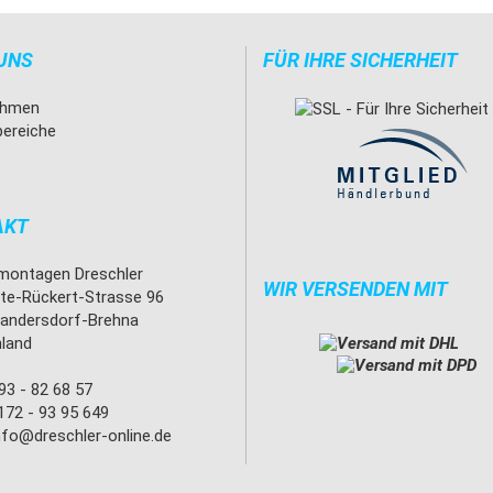
UNS
FÜR IHRE SICHERHEIT
ehmen
bereiche
AKT
ontagen Dreschler
WIR VERSENDEN MIT
tte-Rückert-Strasse 96
andersdorf-Brehna
land
93 - 82 68 57
172 - 93 95 649
nfo@dreschler-online.de