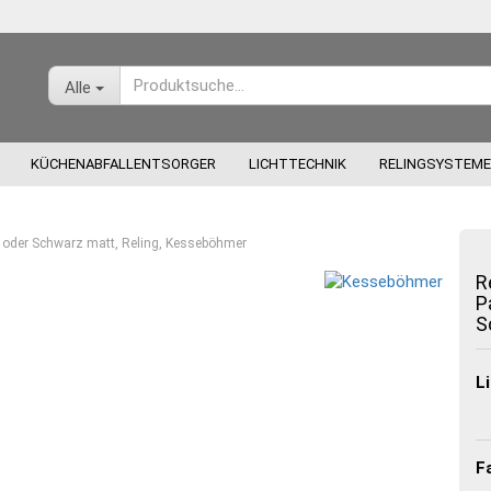
Alle
KÜCHENABFALLENTSORGER
LICHTTECHNIK
RELINGSYSTEME
z oder Schwarz matt, Reling, Kesseböhmer
R
P
S
Konto
Pass
Li
F