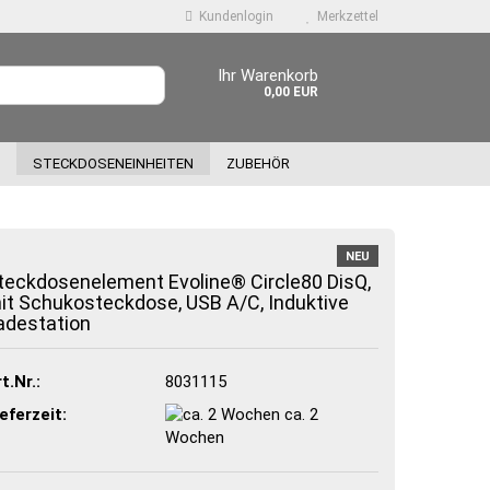
Kundenlogin
Merkzettel
Ihr Warenkorb
0,00 EUR
STECKDOSENEINHEITEN
ZUBEHÖR
NEU
teckdosenelement Evoline® Circle80 DisQ,
it Schukosteckdose, USB A/C, Induktive
adestation
 erstellen
wort vergessen?
t.Nr.:
8031115
eferzeit:
ca. 2
Wochen