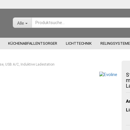
Alle
KÜCHENABFALLENTSORGER
LICHTTECHNIK
RELINGSYSTEME
e, USB A/C, Induktive Ladestation
S
m
L
Konto
Pass
Ar
Li